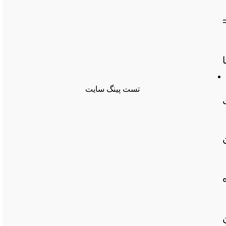
ه گواهی برای آن صادر شده است. معمولاً با CN=
تست پینگ سایت
تن