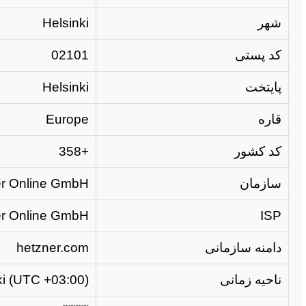
شهر
Helsinki
کد پستی
02101
پایتخت
Helsinki
قاره
Europe
کد کشور
+358
سازمان
r Online GmbH
r Online GmbH
ISP
دامنه سازمانی
hetzner.com
ناحیه زمانی
ki (UTC +03:00)