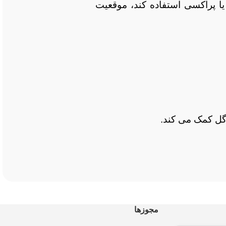
لاعات بر اساس IP واقعی سرور ارائه می شود و معمولاً بسیار دقیق است، اما در مواردی که سایت از CDN یا پراکسی استفاده کند، موقعیت
وگل کمک می کند.
مجوزها